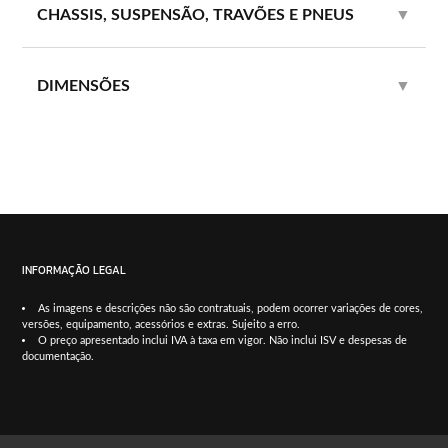
CHASSIS, SUSPENSÃO, TRAVÕES E PNEUS
▼
DIMENSÕES
▼
INFORMAÇÃO LEGAL
As imagens e descrições não são contratuais, podem ocorrer variações de cores,
versões, equipamento, acessórios e extras. Sujeito a erro.
O preço apresentado inclui IVA à taxa em vigor. Não inclui ISV e despesas de
documentação.