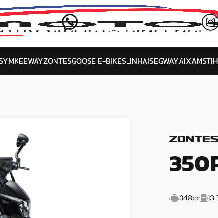
SYM
KEEWAY
ZONTES
GOOSE E-BIKES
LINHAI
SEGWAY
AIXAM
STIH
350
348cc
3.