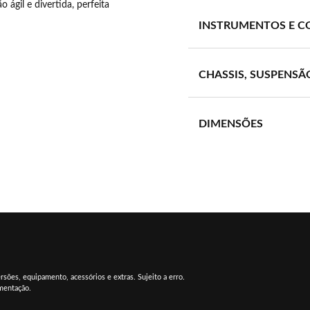
gil e divertida, perfeita
INSTRUMENTOS E C
CHASSIS, SUSPENSÃ
DIMENSÕES
sões, equipamento, acessórios e extras. Sujeito a erro.
umentação.