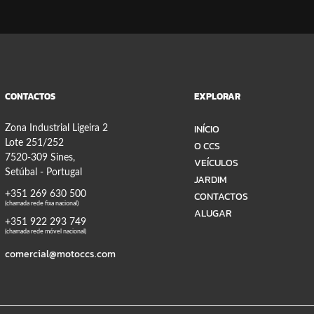
CONTACTOS
EXPLORAR
INÍCIO
Zona Industrial Ligeira 2
Lote 251/252
O CCS
7520-309 Sines,
VEÍCULOS
Setúbal - Portugal
JARDIM
+351 269 630 500
CONTACTOS
(chamada rede fixa nacional)
ALUGAR
+351 922 293 749
(chamada rede móvel nacional)
comercial@motoccs.com