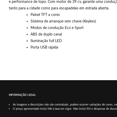
e performance de topo. Com motor de 39 cv, garante uma condução á
tanto para a cidade como para escapadelas em estrada aberta.
Painel TFT a cores
Sistema de arranque sem chave (Keyless)
Modos de condução Eco e Sport
ABS de duplo canal
Iluminação full LED
Porta USB rápida
INFORMAÇÃO LEGAL
As imagens e descrições não são contratuais, podem ocorrer variações de cores, ver
O preço apresentado inclui IVA à taxa em vigor. Não inclui ISV e despesas de doc