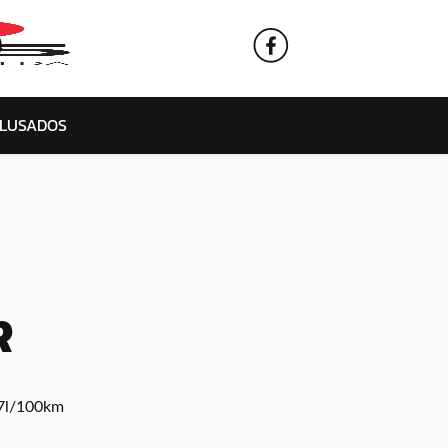
L
USADOS
R
7l/100km