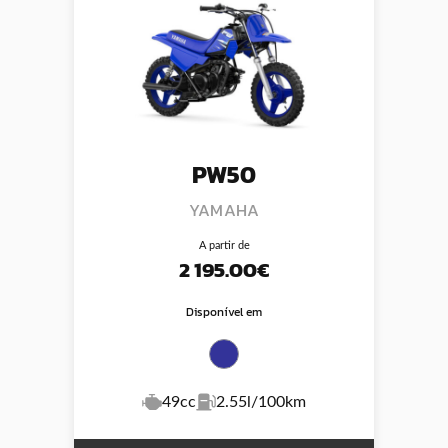
PW50
YAMAHA
A partir de
2 195.00€
Disponível em
49cc
2.55l/100km