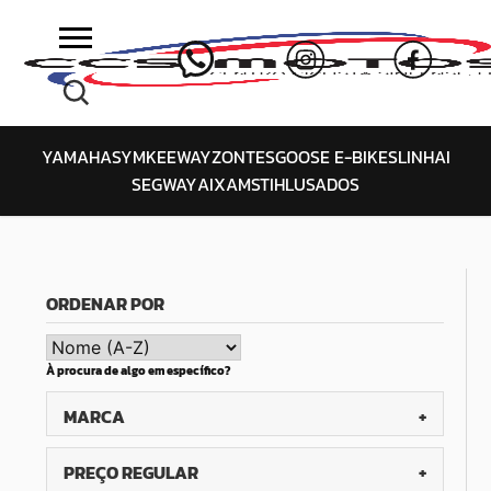
Skip
to
content
YAMAHA
SYM
KEEWAY
ZONTES
GOOSE E-BIKES
LINHAI
SEGWAY
AIXAM
STIHL
USADOS
ORDENAR POR
À procura de algo em específico?
MARCA
PREÇO REGULAR