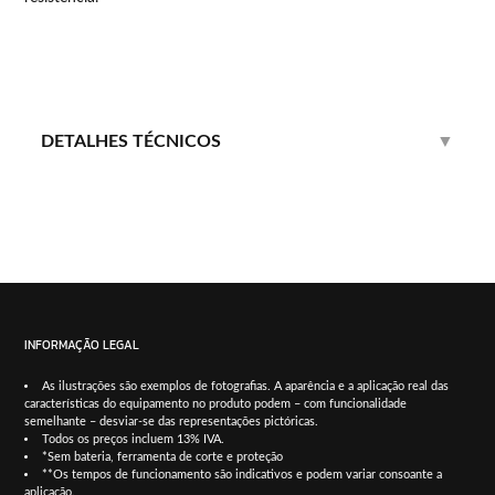
DETALHES TÉCNICOS
▼
INFORMAÇÃO LEGAL
As ilustrações são exemplos de fotografias. A aparência e a aplicação real das
características do equipamento no produto podem – com funcionalidade
semelhante – desviar-se das representações pictóricas.
Todos os preços incluem 13% IVA.
*Sem bateria, ferramenta de corte e proteção
**Os tempos de funcionamento são indicativos e podem variar consoante a
aplicação.