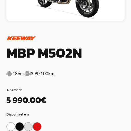
MBP M502N
486cc
3.9l/100km
A partir de
5 990.00€
Disponível em