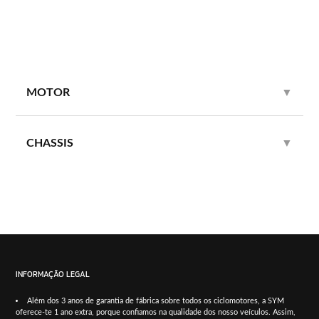
MOTOR
▼
CHASSIS
▼
INFORMAÇÃO LEGAL
Além dos 3 anos de garantia de fábrica sobre todos os ciclomotores, a SYM
oferece-te 1 ano extra, porque confiamos na qualidade dos nosso veículos. Assim,