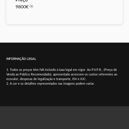
Preço
9800€
(1)
INFORMAÇÃO LEGAL
Todos os preços têm IVA incluído à taxa legal em vigor. Ao P.V.P.R., (Preço de
Venda ao Público Recomendado), apresentado acrescem os custos referentes ao
ecovalor, despesas de legalização e transporte, ISV e IUC.
A cor e os detalhes representados nas imagens podem variar.