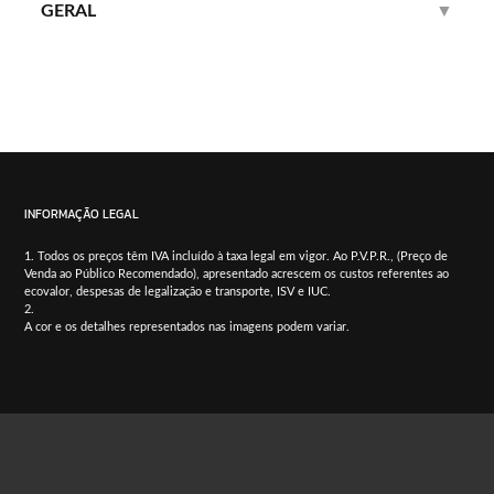
GERAL
▼
INFORMAÇÃO LEGAL
Todos os preços têm IVA incluído à taxa legal em vigor. Ao P.V.P.R., (Preço de
Venda ao Público Recomendado), apresentado acrescem os custos referentes ao
ecovalor, despesas de legalização e transporte, ISV e IUC.
A cor e os detalhes representados nas imagens podem variar.