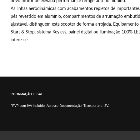
novo motor de elevada performance refrigerado por líquido.
As linhas aerodinâmicas com acabamentos repletos de importantes
pés revestido em alumínio, compartimentos de arrumação embutido
ajustável, distinguem esta scooter de forma arrojada. Equipamento
Start & Stop, sistema Keyless, painel digital ou iluminação 100% LED
interesse.
INFORMAÇÃO LEGAL
*PVP com IVA incluído. Acresce Documentação, Transporte e ISV.