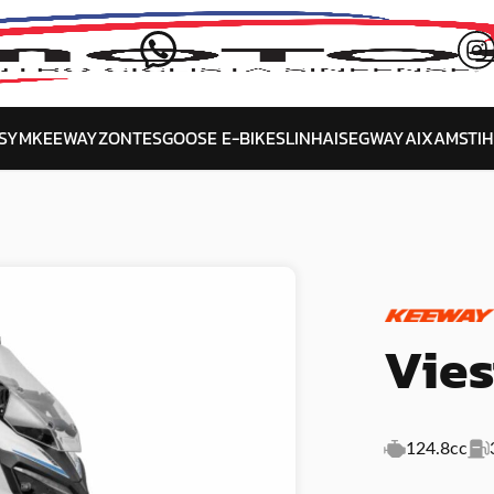
SYM
KEEWAY
ZONTES
GOOSE E-BIKES
LINHAI
SEGWAY
AIXAM
STIH
Vies
124.8cc