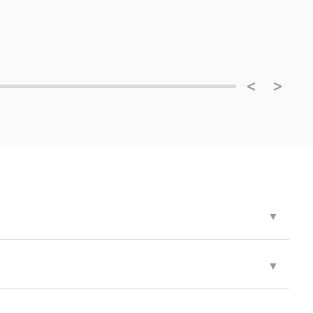
<
>
▼
▼