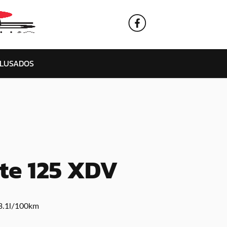
L
USADOS
te 125 XDV
3.1l/100km