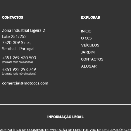
CONTACTOS
EXPLORAR
INÍCIO
Zona Industrial Ligeira 2
Lote 251/252
O CCS
7520-309 Sines,
VEÍCULOS
Setúbal - Portugal
JARDIM
+351 269 630 500
CONTACTOS
(chamada rede fixa nacional)
ALUGAR
+351 922 293 749
(chamada rede móvel nacional)
comercial@motoccs.com
INFORMAÇÃO LEGAL
DADE
POLÍTICA DE COOKIES
INTERMEDIAÇÃO DE CRÉDITO
LIVRO DE RECLAMAÇÕES
CE