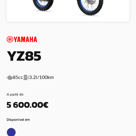
YZ85
85cc
3.2l/100km
A partir de
5 600.00€
Disponível em