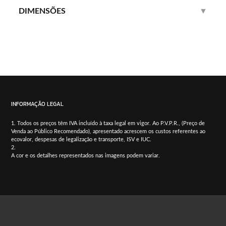
DIMENSÕES
▼
INFORMAÇÃO LEGAL
Todos os preços têm IVA incluído à taxa legal em vigor. Ao P.V.P.R., (Preço de
Venda ao Público Recomendado), apresentado acrescem os custos referentes ao
ecovalor, despesas de legalização e transporte, ISV e IUC.
A cor e os detalhes representados nas imagens podem variar.