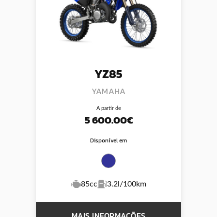
YZ85
YAMAHA
A partir de
5 600.00€
Disponível em
85cc
3.2l/100km
MAIS INFORMAÇÕES