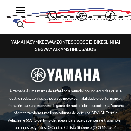
Skip
to
content
YAMAHA
SYM
KEEWAY
ZONTES
GOOSE E-BIKES
LINHAI
SEGWAY
AIXAM
STIHL
USADOS
A Yamaha é uma marca de referência mundial no universo das duas e
quatro rodas, conhecida pela sua inovação, fiabilidade e performance.
Para além da sua reconhecida gama de motociclos e scooters, a Yamaha
oferece também uma linha robusta de veículos ATV (All-Terrain
Vehicles) e SSV (Side-by-Side), ideais para lazer, aventura e trabalho em
terrenos exigentes. O Centro Ciclista Sineense (CCS Motos) é